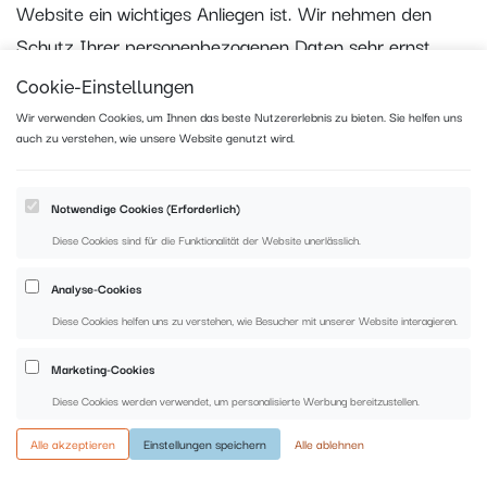
Website ein wichtiges Anliegen ist. Wir nehmen den
Schutz Ihrer personenbezogenen Daten sehr ernst.
Deshalb möchten wir, dass Sie wissen, wann wir welche
Cookie-Einstellungen
personenbezogenen Daten in welchem Rahmen bzw.
Wir verwenden Cookies, um Ihnen das beste Nutzererlebnis zu bieten. Sie helfen uns
unter welchen Voraussetzungen verarbeiten. Wir
auch zu verstehen, wie unsere Website genutzt wird.
möchten Sie daher mit dieser Datenschutzerklärung
gemäß den Vorgaben der Datenschutzgrundverordnung
Notwendige Cookies (Erforderlich)
– DSGVO – informieren.
Diese Cookies sind für die Funktionalität der Website unerlässlich.
Analyse-Cookies
I. Name und Anschrift des Verantwortlichen
Diese Cookies helfen uns zu verstehen, wie Besucher mit unserer Website interagieren.
Diese Datenschutz-Information gilt für die
Marketing-Cookies
Datenverarbeitung durch:
Diese Cookies werden verwendet, um personalisierte Werbung bereitzustellen.
Alle akzeptieren
Einstellungen speichern
Alle ablehnen
Sp Legal GmbH