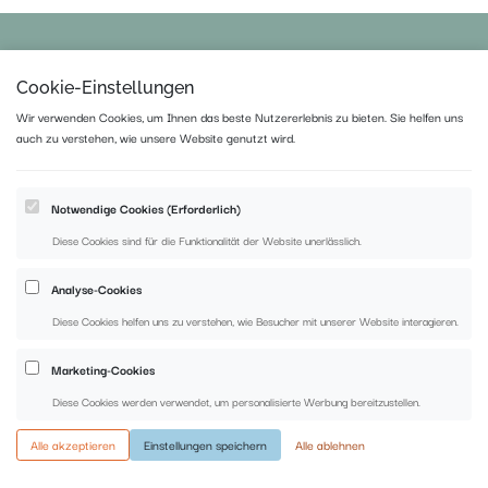
Cookie-Einstellungen
Wir verwenden Cookies, um Ihnen das beste Nutzererlebnis zu bieten. Sie helfen uns
auch zu verstehen, wie unsere Website genutzt wird.
Heesenstraße 70, 40549 Düsseldorf
Notwendige Cookies (Erforderlich)
Diese Cookies sind für die Funktionalität der Website unerlässlich.
Impressum
|
Datenschutz
|
AGB
Analyse-Cookies
Diese Cookies helfen uns zu verstehen, wie Besucher mit unserer Website interagieren.
Marketing-Cookies
Diese Cookies werden verwendet, um personalisierte Werbung bereitzustellen.
Alle akzeptieren
Einstellungen speichern
Alle ablehnen